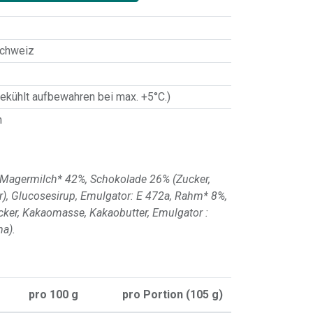
Schweiz
ekühlt aufbewahren bei max. +5°C.)
n
 Magermilch* 42%, Schokolade 26% (Zucker,
, Glucosesirup, Emulgator: E 472a, Rahm* 8%,
ker, Kakaomasse, Kakaobutter, Emulgator :
ma).
pro
100
g
pro Portion (
105
g)