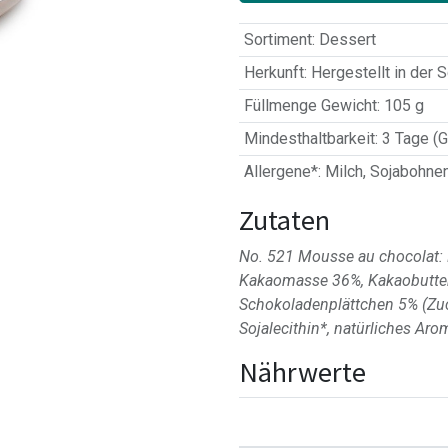
Sortiment
:
Dessert
Herkunft
:
Hergestellt in der 
Füllmenge Gewicht
:
105 g
Mindesthaltbarkeit
:
3 Tage (G
Allergene*
:
Milch
,
Sojabohne
Zutaten
No. 521 Mousse au chocolat:
Kakaomasse 36%, Kakaobutter)
Schokoladenplättchen 5% (Zuc
Sojalecithin*, natürliches Aro
Nährwerte