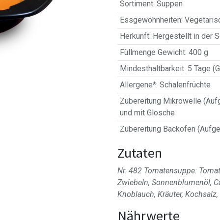
Sortiment
:
Suppen
Essgewohnheiten
:
Vegetaris
Herkunft
:
Hergestellt in der 
Füllmenge Gewicht
:
400 g
Mindesthaltbarkeit
:
5 Tage (G
Allergene*
:
Schalenfrüchte
Zubereitung Mikrowelle (Auf
und mit Glosche
Zubereitung Backofen (Aufge
Zutaten
Nr. 482 Tomatensuppe: Tomat
Zwiebeln, Sonnenblumenöl, C
Knoblauch, Kräuter, Kochsalz,
Nährwerte