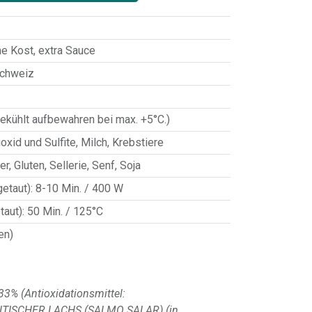
e Kost
,
extra Sauce
Schweiz
ekühlt aufbewahren bei max. +5°C.)
oxid und Sulfite
,
Milch
,
Krebstiere
er, Gluten, Sellerie, Senf, Soja
getaut)
:
8-10 Min. / 400 W
taut)
:
50 Min. / 125°C
en)
 33% (Antioxidationsmittel:
NTISCHER LACHS (SALMO SALAR) (in