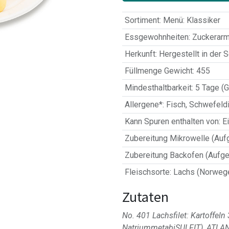
Sortiment
:
Menü: Klassiker
Essgewohnheiten
:
Zuckerarm
Herkunft
:
Hergestellt in der 
Füllmenge Gewicht
:
455
Mindesthaltbarkeit
:
5 Tage (G
Allergene*
:
Fisch
,
Schwefeldi
Kann Spuren enthalten von
:
Ei
Zubereitung Mikrowelle (Auf
Zubereitung Backofen (Aufge
Fleischsorte
:
Lachs (Norweg
Zutaten
No. 401 Lachsfilet: Kartoffeln
NatriummetabiSULFIT), ATLA