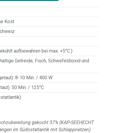
e Kost
Schweiz
ekühlt aufbewahren bei max. +5°C.)
haltige Getreide
,
Fisch
,
Schwefeldioxid und
getaut)
:
8-10 Min. / 400 W
taut)
:
50 Min. / 125°C
tatlantik)
Fischzubereitung gekocht 37% (KAP-SEEHECHT
gen im Südostatlantik mit Schleppnetzen)