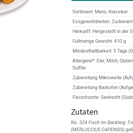
Sortiment
:
Menü: Klassiker
Essgewohnheiten
:
Zuckerarm
Herkunft
:
Hergestellt in der 
Füllmenge Gewicht
:
410 g
Mindesthaltbarkeit
:
5 Tage (G
Allergene*
:
Eier
,
Milch
,
Gluten
Sulfite
Zubereitung Mikrowelle (Auf
Zubereitung Backofen (Aufge
Fleischsorte
:
Seehecht (Südos
Zutaten
No. 324 Fisch im Backteig: 
(MERLUCCIUS CAPENSIS) gefan