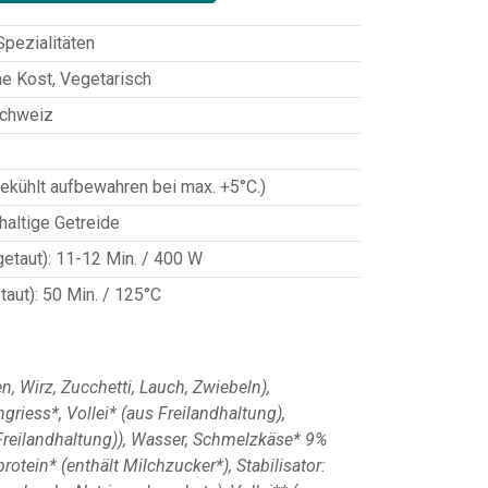
pezialitäten
e Kost
,
Vegetarisch
Schweiz
ekühlt aufbewahren bei max. +5°C.)
haltige Getreide
getaut)
:
11-12 Min. / 400 W
taut)
:
50 Min. / 125°C
, Wirz, Zucchetti, Lauch, Zwiebeln),
riess*, Vollei* (aus Freilandhaltung),
Freilandhaltung)), Wasser, Schmelzkäse* 9%
rotein* (enthält Milchzucker*), Stabilisator: