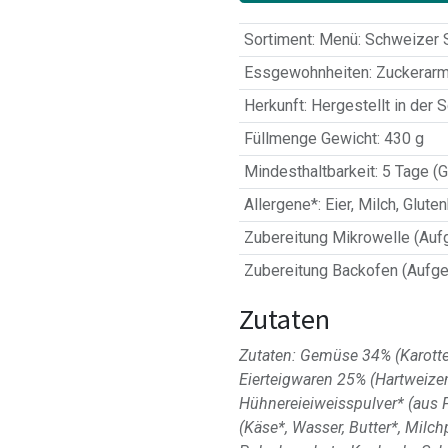
Sortiment
:
Menü: Schweizer S
Essgewohnheiten
:
Zuckerarm
Herkunft
:
Hergestellt in der 
Füllmenge Gewicht
:
430 g
Mindesthaltbarkeit
:
5 Tage (G
Allergene*
:
Eier
,
Milch
,
Gluten
Zubereitung Mikrowelle (Auf
Zubereitung Backofen (Aufge
Zutaten
Zutaten: Gemüse 34% (Karotten
Eierteigwaren 25% (Hartweizeng
Hühnereieiweisspulver* (aus 
(Käse*, Wasser, Butter*, Milchp